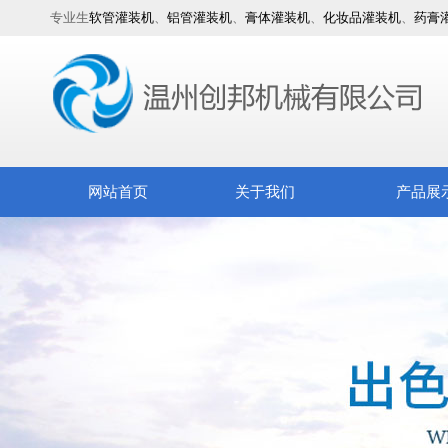
专业生
软管灌装机
、
铝管灌装机
、
膏体灌装机
、
化妆品灌装机
、
药膏
网站首页
关于我们
产品展