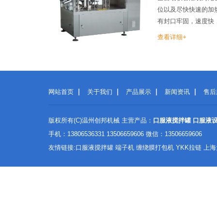
位以及尽快快速的加
有封口牢固，速度快
齐。...
查看详细+
网站首页
关于我们
产品展示
新闻资讯
售后
版权所有(C)温州创邦机械 主营产品：
口服液搅拌罐
口服液
手机：13806536331 13506659606 微信：13506659606
友情链接:
口服液搅拌罐
端子机
缠绕膜打包机
YKK拉链
上海